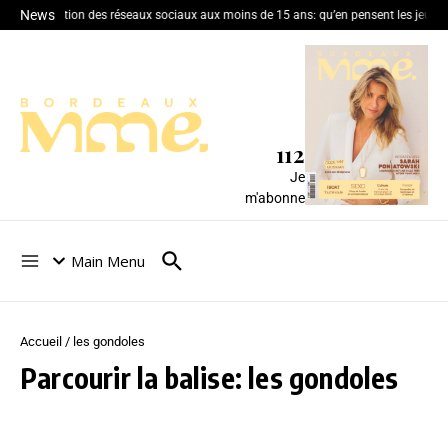
News
Interdiction des réseaux sociaux aux moins de 15 ans: qu’en pensent les jeune
112
Je
m'abonne
Main Menu
Accueil
/
les gondoles
Parcourir la balise: les gondoles