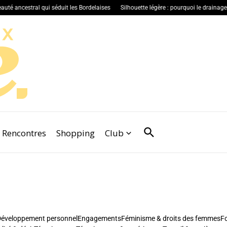
l qui séduit les Bordelaises
Silhouette légère : pourquoi le drainage séduit avant l
Rencontres
Shopping
Club
éveloppement personnel
Engagements
Féminisme & droits des femmes
F