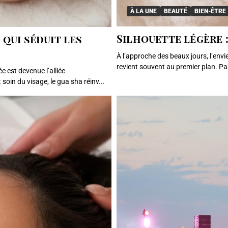
À LA UNE
BEAUTÉ
BIEN-ÊTRE
Silhouette légère : 
 qui séduit les
À l’approche des beaux jours, l’env
revient souvent au premier plan. Par
e est devenue l’alliée
soin du visage, le gua sha réinv...