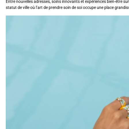
Entre nouvelles adresses, soins innovants et expériences bien-être s
statut de ville où l’art de prendre soin de soi occupe une place grandis