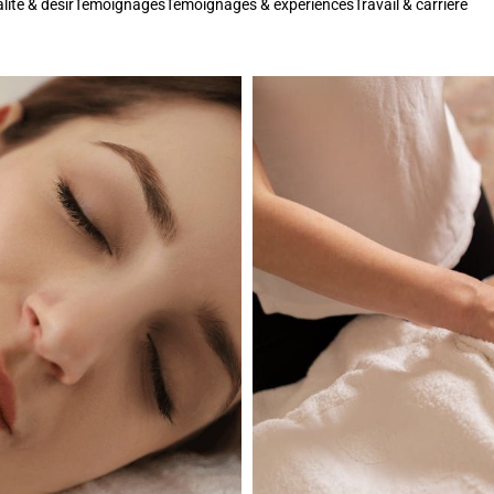
lité & désir
Témoignages
Témoignages & expériences
Travail & carrière