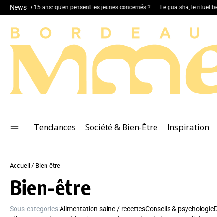
News
5 ans: qu’en pensent les jeunes concernés ?
Le gua sha, le rituel beauté ancestra
Tendances
Société & Bien-Être
Inspiration
Accueil
/
Bien-être
Bien-être
Sous-categories:
Alimentation saine / recettes
Conseils & psychologie
D