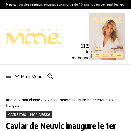
News
Interdiction des réseaux sociaux aux moins de 15 ans: qu’en pensent les jeunes 
112
Je
m'abonne
Main Menu
Accueil
/
Non classé
/
Caviar de Neuvic inaugure le 1er caviar bio
français
Actualités
Non classé
Caviar de Neuvic inaugure le 1er