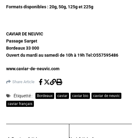
Formats disponibles : 20g, 50g, 125g et 225g
CAVIAR DE NEUVIC
Passage Sarget
Bordeaux 33 000
Ouvert du mardi au samedi de 10h à 19h Tel:O557595486
www.caviar-de-neuvic.com
Share Article
Étiquetté :
Bordeaux
caviar
caviar bio
caviar de neuvic
caviar français