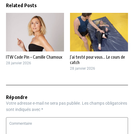
Related Posts
ITW Code Pin – Camille Chamoux
J’ai testé pour vous… Le cours de
catch
28 janvier 2026
28 janvier 2026
Répondre
Votre adresse e-mail ne sera pas publiée.
Les champs obligatoires
sont indiqués avec
*