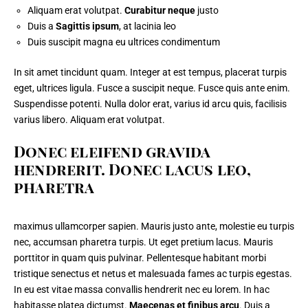
Aliquam erat volutpat.
Curabitur neque
justo
Duis a
Sagittis ipsum
, at lacinia leo
Duis suscipit magna eu ultrices condimentum
In sit amet tincidunt quam. Integer at est tempus, placerat turpis
eget, ultrices ligula. Fusce a suscipit neque. Fusce quis ante enim.
Suspendisse potenti. Nulla dolor erat, varius id arcu quis, facilisis
varius libero. Aliquam erat volutpat.
Donec eleifend gravida
hendrerit. Donec lacus leo,
pharetra
maximus ullamcorper sapien. Mauris justo ante, molestie eu turpis
nec,
accumsan pharetra turpis
. Ut eget pretium lacus. Mauris
porttitor in quam quis pulvinar. Pellentesque habitant morbi
tristique senectus et netus et malesuada fames ac turpis egestas.
In eu est vitae massa convallis hendrerit nec eu lorem. In hac
habitasse platea dictumst.
Maecenas et finibus arcu
. Duis a