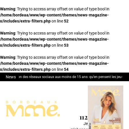
Warning
: Trying to access array offset on value of type bool in
/home/bordeaa/www/wp-content/themes/news-magazine-
x/includes/extra-filters.php
on line
52
Warning
: Trying to access array offset on value of type bool in
/home/bordeaa/www/wp-content/themes/news-magazine-
x/includes/extra-filters.php
on line
53
Warning
: Trying to access array offset on value of type bool in
/home/bordeaa/www/wp-content/themes/news-magazine-
x/includes/extra-filters.php
on line
54
News
Interdiction des réseaux sociaux aux moins de 15 ans: qu’en pensent les jeunes 
112
Je