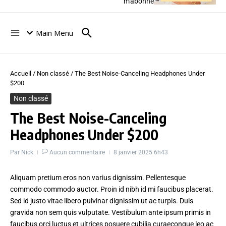
m'abonne
Main Menu
Accueil
/
Non classé
/
The Best Noise-Canceling Headphones Under
$200
Non classé
The Best Noise-Canceling
Headphones Under $200
Par
Nick
Aucun commentaire
8 janvier 2025
6h43
Aliquam pretium eros non varius dignissim. Pellentesque
commodo commodo auctor. Proin id nibh id mi faucibus placerat.
Sed id justo vitae libero pulvinar dignissim ut ac turpis. Duis
gravida non sem quis vulputate. Vestibulum ante ipsum primis in
faucibus orci luctus et ultrices posuere cubilia curaecongue leo ac