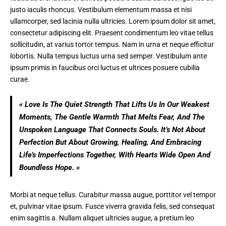
justo iaculis rhoncus.
Vestibulum elementum
massa et nisi
ullamcorper, sed lacinia nulla ultricies. Lorem ipsum dolor sit amet,
consectetur adipiscing elit. Praesent condimentum leo vitae tellus
sollicitudin, at varius tortor tempus. Nam in urna et neque efficitur
lobortis. Nulla tempus luctus urna sed semper. Vestibulum ante
ipsum primis in faucibus orci luctus et ultrices posuere cubilia
curae.
« Love Is The Quiet Strength That Lifts Us In Our Weakest
Moments, The Gentle Warmth That Melts Fear, And The
Unspoken Language That Connects Souls. It’s Not About
Perfection But About Growing, Healing, And Embracing
Life’s Imperfections Together, With Hearts Wide Open And
Boundless Hope. »
Morbi at neque tellus. Curabitur massa augue, porttitor vel tempor
et, pulvinar vitae ipsum. Fusce viverra gravida felis, sed consequat
enim sagittis a. Nullam aliquet ultricies augue, a pretium leo