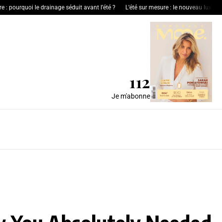
quoi le drainage séduit avant l’été ?
L’été sur mesure : le nouveau luxe de l’hospita
112
Je m'abonne