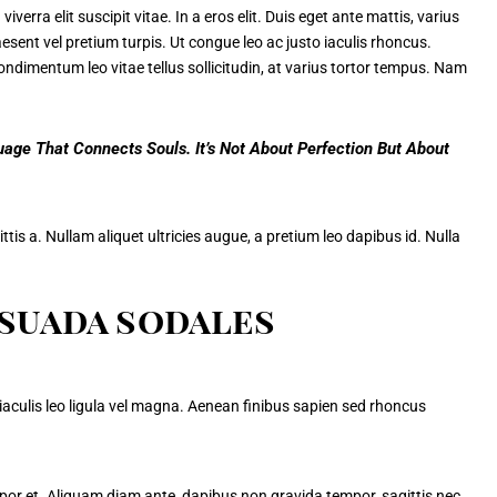
verra elit suscipit vitae. In a eros elit. Duis eget ante mattis, varius
esent vel pretium turpis. Ut congue leo ac justo iaculis rhoncus.
condimentum leo vitae tellus sollicitudin, at varius tortor tempus. Nam
ge That Connects Souls. It’s Not About Perfection But About
tis a. Nullam aliquet ultricies augue, a pretium leo dapibus id. Nulla
esuada sodales
 iaculis leo ligula vel magna. Aenean finibus sapien sed rhoncus
empor et. Aliquam diam ante, dapibus non gravida tempor, sagittis nec