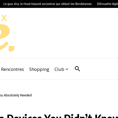
 sha, le rituel beauté ancestral qui séduit les Bordelaises
Silhouette légère : pour
Rencontres
Shopping
Club
ou Absolutely Needed