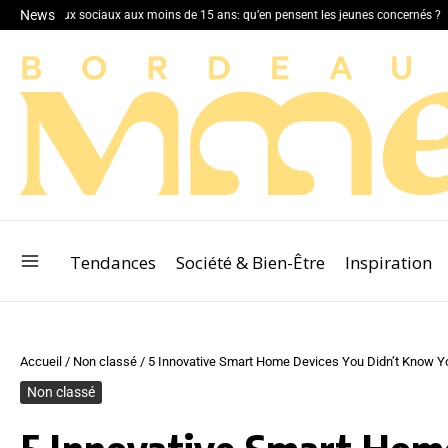
News
éseaux sociaux aux moins de 15 ans: qu’en pensent les jeunes concernés ?
Le gua
Tendances
Société & Bien-Être
Inspiration
Accueil
/
Non classé
/
5 Innovative Smart Home Devices You Didn’t Know Y
Non classé