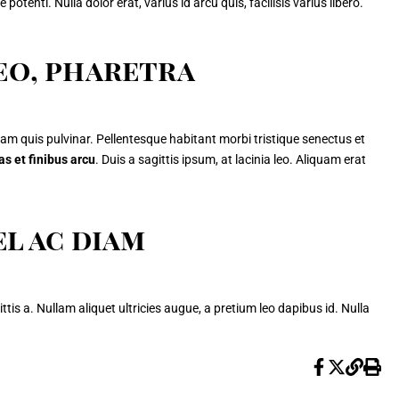
tenti. Nulla dolor erat, varius id arcu quis, facilisis varius libero.
eo, pharetra
quam quis pulvinar. Pellentesque habitant morbi tristique senectus et
s et finibus arcu
. Duis a sagittis ipsum, at lacinia leo. Aliquam erat
el ac diam
tis a. Nullam aliquet ultricies augue, a pretium leo dapibus id. Nulla