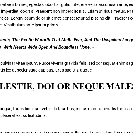
 vitae nibh nec, egestas lobortis ligula. Integer viverra accumsan ante, eu vi
 imperdiet lobortis. Praesent non imperdiet nisl. Etiam ut risus metus. Pra
tricies. Lorem ipsum dolor sit amet, consectetur adipiscing elit. Praesent 
er. Vestibulum ante ipsum primis.
oments, The Gentle Warmth That Melts Fear, And The Unspoken Langua
er, With Hearts Wide Open And Boundless Hope. »
pulvinar vitae ipsum. Fusce viverra gravida felis, sed consequat enim sagit
rtis leo at scelerisque dapibus. Cras sagittis, augue
lestie, dolor neque mal
ongue, turpis tincidunt vehicula faucibus, metus diam venenatis turpis, a
lacerat est sollicitudin a.
que rhoncus tempus volutpat. Aenean placerat libero enim, nec blandit sem t