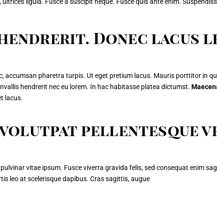
ultrices ligula. Fusce a suscipit neque. Fusce quis ante enim. Suspendisse po
hendrerit. Donec lacus l
c,
accumsan pharetra turpis
. Ut eget pretium lacus. Mauris porttitor in 
vallis hendrerit nec eu lorem. In hac habitasse platea dictumst.
Maecena
t lacus.
m volutpat pellentesque v
pulvinar vitae ipsum. Fusce viverra gravida felis, sed consequat enim sagit
rtis leo at scelerisque dapibus. Cras sagittis, augue