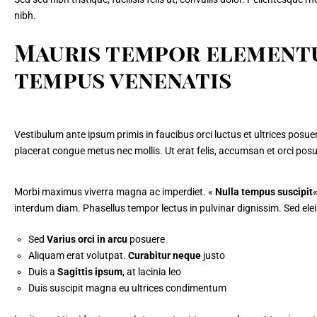
nibh.
Mauris tempor elementu
tempus venenatis
Vestibulum ante ipsum primis in faucibus orci luctus et ultrices posu
placerat congue metus nec mollis. Ut erat felis,
accumsan et orci pos
Morbi maximus viverra magna ac imperdiet.
«
Nulla tempus suscipit
interdum diam. Phasellus tempor lectus in pulvinar dignissim. Sed ele
Sed
Varius orci in arcu
posuere
Aliquam erat volutpat.
Curabitur neque
justo
Duis a
Sagittis ipsum
, at lacinia leo
Duis suscipit magna eu ultrices condimentum