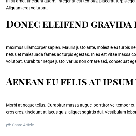
In sit amet tincidunt quam. Integer at est tempus, placerat turpis eget, 
Aliquam erat volutpat.
Donec eleifend gravida 
maximus ullamcorper sapien. Mauris justo ante, molestie eu turpis ne
netus et malesuada fames ac turpis egestas. In eu est vitae massa con
volutpat. Curabitur neque justo, varius non ornare sed, consequat ege
Aenean eu felis at ipsu
Morbi at neque tellus. Curabitur massa augue, porttitor vel tempor et, 
eros eros, tincidunt at lacus quis, aliquet sagittis dui. Vestibulum lobo
Share Article