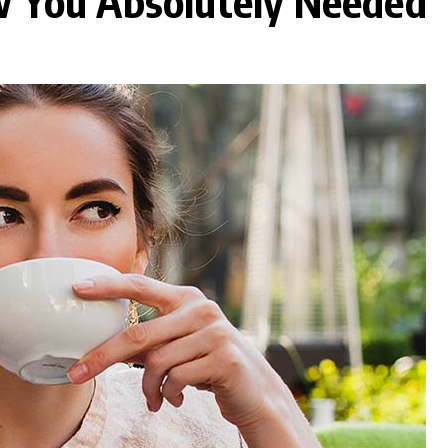
w You Absolutely Needed