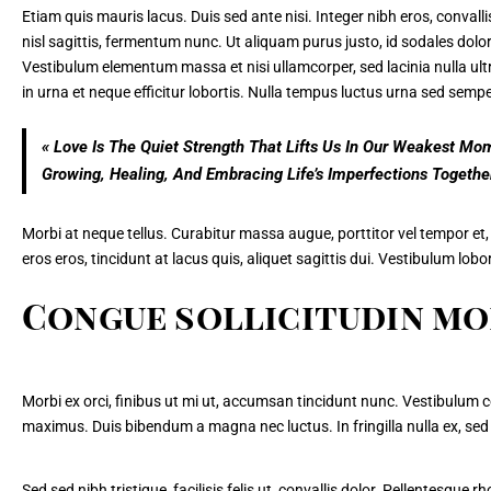
Etiam quis mauris lacus. Duis sed ante nisi. Integer nibh eros, convallis
nisl sagittis, fermentum nunc. Ut aliquam purus justo, id sodales dolor
Vestibulum elementum
massa et nisi ullamcorper, sed lacinia nulla ul
in urna et neque efficitur lobortis. Nulla tempus luctus urna sed semp
« Love Is The Quiet Strength That Lifts Us In Our Weakest M
Growing, Healing, And Embracing Life’s Imperfections Togeth
Morbi at neque tellus. Curabitur massa augue, porttitor vel tempor et, 
eros eros, tincidunt at lacus quis, aliquet sagittis dui. Vestibulum lobo
Congue sollicitudin mo
Morbi ex orci, finibus ut mi ut, accumsan tincidunt nunc. Vestibulum c
maximus. Duis bibendum a magna nec luctus. In fringilla nulla ex, sed p
Sed sed nibh tristique, facilisis felis ut, convallis dolor. Pellentes