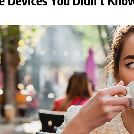
e Devices You Didn’t Kno