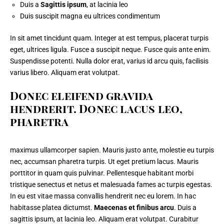
Duis a
Sagittis ipsum
, at lacinia leo
Duis suscipit magna eu ultrices condimentum
In sit amet tincidunt quam. Integer at est tempus, placerat turpis
eget, ultrices ligula. Fusce a suscipit neque. Fusce quis ante enim.
Suspendisse potenti. Nulla dolor erat, varius id arcu quis, facilisis
varius libero. Aliquam erat volutpat.
Donec eleifend gravida
hendrerit. Donec lacus leo,
pharetra
maximus ullamcorper sapien. Mauris justo ante, molestie eu turpis
nec,
accumsan pharetra turpis
. Ut eget pretium lacus. Mauris
porttitor in quam quis pulvinar. Pellentesque habitant morbi
tristique senectus et netus et malesuada fames ac turpis egestas.
In eu est vitae massa convallis hendrerit nec eu lorem. In hac
habitasse platea dictumst.
Maecenas et finibus arcu
. Duis a
sagittis ipsum, at lacinia leo. Aliquam erat volutpat. Curabitur