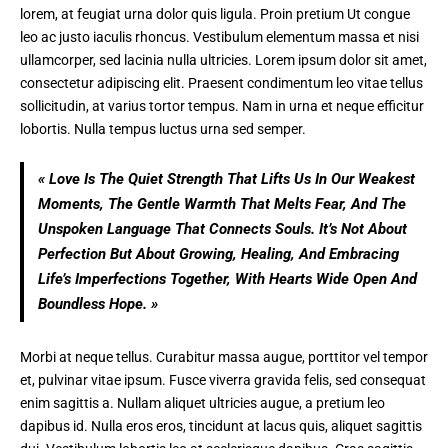
lorem, at feugiat urna dolor quis ligula. Proin pretium Ut congue
leo ac justo iaculis rhoncus.
Vestibulum elementum
massa et nisi
ullamcorper, sed lacinia nulla ultricies. Lorem ipsum dolor sit amet,
consectetur adipiscing elit. Praesent condimentum leo vitae tellus
sollicitudin, at varius tortor tempus. Nam in urna et neque efficitur
lobortis. Nulla tempus luctus urna sed semper.
« Love Is The Quiet Strength That Lifts Us In Our Weakest
Moments, The Gentle Warmth That Melts Fear, And The
Unspoken Language That Connects Souls. It’s Not About
Perfection But About Growing, Healing, And Embracing
Life’s Imperfections Together, With Hearts Wide Open And
Boundless Hope. »
Morbi at neque tellus. Curabitur massa augue, porttitor vel tempor
et, pulvinar vitae ipsum. Fusce viverra gravida felis, sed consequat
enim sagittis a. Nullam aliquet ultricies augue, a pretium leo
dapibus id. Nulla eros eros, tincidunt at lacus quis, aliquet sagittis