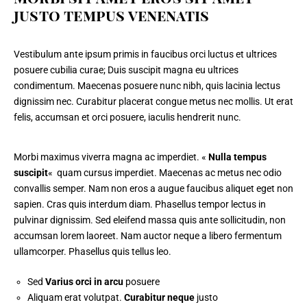
justo tempus venenatis
Vestibulum ante ipsum primis in faucibus orci luctus et ultrices
posuere cubilia curae; Duis suscipit magna eu ultrices
condimentum. Maecenas posuere nunc nibh, quis lacinia lectus
dignissim nec. Curabitur placerat congue metus nec mollis. Ut erat
felis,
accumsan et orci posuere
, iaculis hendrerit nunc.
Morbi maximus viverra magna ac imperdiet.
«
Nulla tempus
suscipit
«
quam cursus imperdiet. Maecenas ac metus nec odio
convallis semper. Nam non eros a augue faucibus aliquet eget non
sapien. Cras quis interdum diam. Phasellus tempor lectus in
pulvinar dignissim. Sed eleifend massa quis ante sollicitudin, non
accumsan lorem laoreet. Nam auctor neque a libero fermentum
ullamcorper. Phasellus quis tellus leo.
Sed
Varius orci in arcu
posuere
Aliquam erat volutpat.
Curabitur neque
justo