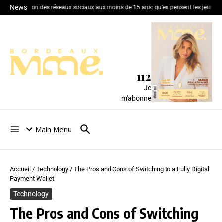
News
Interdiction des réseaux sociaux aux moins de 15 ans: qu’en pensent les jeunes 
112
Je
m'abonne
Main Menu
Accueil
/
Technology
/
The Pros and Cons of Switching to a Fully Digital
Payment Wallet
Technology
The Pros and Cons of Switching