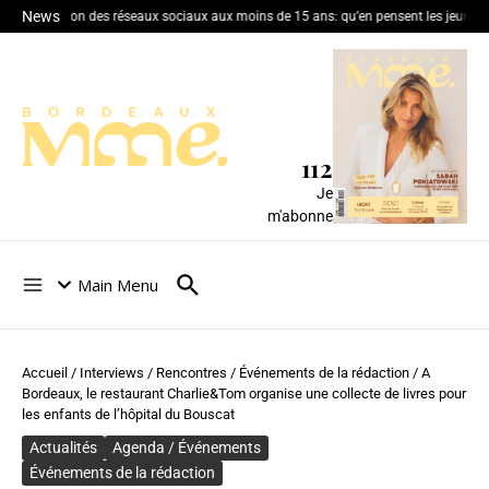
News
Interdiction des réseaux sociaux aux moins de 15 ans: qu’en pensent les jeunes 
112
Je
m'abonne
Main Menu
Accueil
/
Interviews / Rencontres
/
Événements de la rédaction
/
A
Bordeaux, le restaurant Charlie&Tom organise une collecte de livres pour
les enfants de l’hôpital du Bouscat
Actualités
Agenda / Événements
Événements de la rédaction