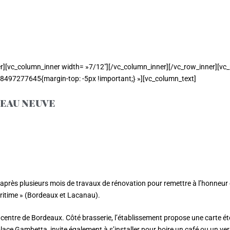
er][vc_column_inner width= »7/12″][/vc_column_inner][/vc_row_inner]
8497277645{margin-top: -5px !important;} »][vc_column_text]
peau neuve
é, après plusieurs mois de travaux de rénovation pour remettre à l’honne
ritime » (Bordeaux et Lacanau).
centre de Bordeaux. Côté brasserie, l’établissement propose une carte éto
ace Gambetta, invite également à s’installer pour boire un café ou un verre