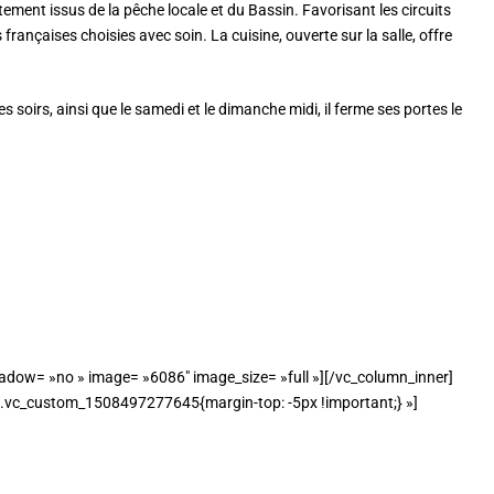
ement issus de la pêche locale et du Bassin. Favorisant les circuits
ançaises choisies avec soin. La cuisine, ouverte sur la salle, offre
s soirs, ainsi que le samedi et le dimanche midi, il ferme ses portes le
dow= »no » image= »6086″ image_size= »full »][/vc_column_inner]
».vc_custom_1508497277645{margin-top: -5px !important;} »]