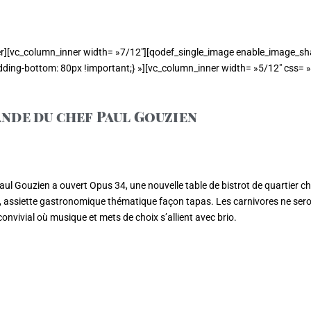
r][vc_column_inner width= »7/12″][qodef_single_image enable_image_sha
ing-bottom: 80px !important;} »][vc_column_inner width= »5/12″ css= 
ande du
chef Paul Gouzien
Paul Gouzien a ouvert Opus 34, une nouvelle table de bistrot de quartier 
l”, assiette gastronomique thématique façon tapas. Les carnivores ne ser
convivial où musique et mets de choix s’allient avec brio.