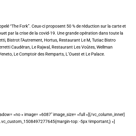
ppelé “The Fork”. Ceux-ci proposent 50 % de réduction sur la carte et
uet par la crise de la covid-19. Une grande opération dans toute la
tti, Bistrot l’Autrement, Hortus, Restaurant Le M, Tutiac Bistro
erretti Caudéran, Le Rajwal, Restaurant Les Voûtes, Wellman
Veneto, Le Comptoir des Remparts, L’Ouest et Le Palace.
dow= »no » image= »6087″ image_size= »full »][/vc_column_inner]
».vc_custom_1508497277645{margin-top: -5px !important;} »]