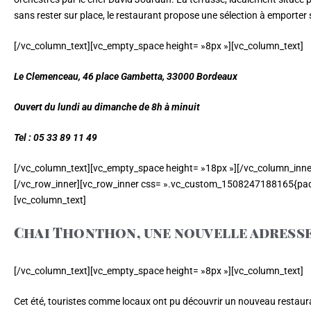
sans rester sur place, le restaurant propose une sélection à emporter s
[/vc_column_text][vc_empty_space height= »8px »][vc_column_text]
Le Clemenceau, 46 place Gambetta, 33000 Bordeaux
Ouvert du lundi au dimanche de 8h à minuit
Tel : 05 33 89 11 49
[/vc_column_text][vc_empty_space height= »18px »][/vc_column_inne
[/vc_row_inner][vc_row_inner css= ».vc_custom_1508247188165{padd
[vc_column_text]
Chai Thonthon, une nouvelle adresse
[/vc_column_text][vc_empty_space height= »8px »][vc_column_text]
Cet été, touristes comme locaux ont pu découvrir un nouveau restaura