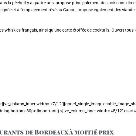
ns la pêche il y a quatre ans, propose principalement des poissons direct
oignée et à l’emplacement rêvé au Canon, propose également des viandes fr
s whiskies français, ainsi qu’une carte étoffée de cocktails. Ouvert tous le
r][vc_column_inner width= »7/12″][qodef_single_image enable_image_sha
ing-bottom: 80px !important;} »][vc_column_inner width= »5/12″ css= 
aurants de Bordeaux à moitié prix