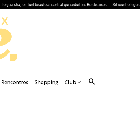
ua sha, le rituel beauté ancestral qui séduit les Bordelaises
Silhouette légère : po
Rencontres
Shopping
Club