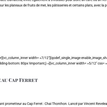
ur les plateaux de fruits de mer, les pâtisseries et certains plats, avec la
r][vc_column_inner width= »7/12″][qodef_single_image enable_image_sha
ing-bottom: 80px !important;} »][vc_column_inner width= »5/12″ css= 
 au Cap Ferret
nt prometteur au Cap Ferret : Chai Thonthon. Lancé par Vincent Reveleau,