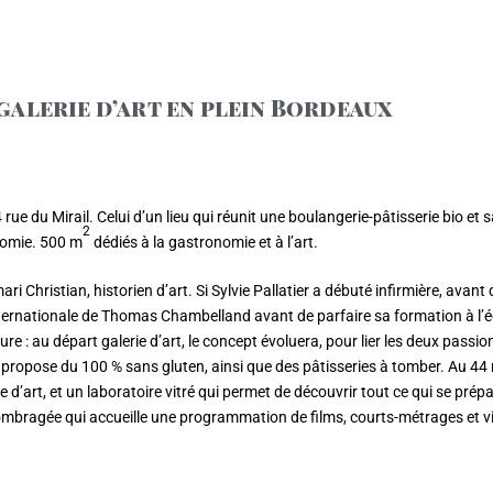
galerie d’art en plein Bordeaux
24 rue du Mirail. Celui d’un lieu qui réunit une boulangerie-pâtisserie bio e
2
onomie. 500 m
dédiés à la gastronomie et à l’art.
 Christian, historien d’art. Si Sylvie Pallatier a débuté infirmière, avant
e internationale de Thomas Chambelland avant de parfaire sa formation à l
 : au départ galerie d’art, le concept évoluera, pour lier les deux passion
 propose du 100 % sans gluten, ainsi que des pâtisseries à tomber. Au 44 r
ie d’art, et un laboratoire vitré qui permet de découvrir tout ce qui se pr
 ombragée qui accueille une programmation de films, courts-métrages et v