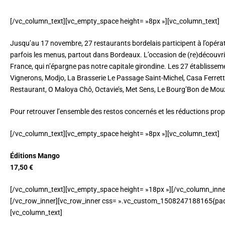
[/vc_column_text][vc_empty_space height= »8px »][vc_column_text]
Jusqu’au 17 novembre, 27 restaurants bordelais participent à l’opérat
parfois les menus, partout dans Bordeaux. L’occasion de (re)découvrir 
France, qui n’épargne pas notre capitale girondine. Les 27 établisseme
Vignerons, Modjo, La Brasserie Le Passage Saint-Michel, Casa Ferret
Restaurant, O Maloya Chô, Octavie’s, Met Sens, Le Bourg’Bon de Mouz
Pour retrouver l’ensemble des restos concernés et les réductions prop
[/vc_column_text][vc_empty_space height= »8px »][vc_column_text]
Éditions Mango
17,50 €
[/vc_column_text][vc_empty_space height= »18px »][/vc_column_inne
[/vc_row_inner][vc_row_inner css= ».vc_custom_1508247188165{padd
[vc_column_text]