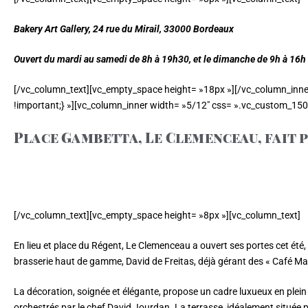
Bakery Art Gallery, 24 rue du Mirail, 33000 Bordeaux
Ouvert du mardi au samedi de 8h à 19h30, et le dimanche de 9h à 16h
[/vc_column_text][vc_empty_space height= »18px »][/vc_column_inn
!important;} »][vc_column_inner width= »5/12″ css= ».vc_custom_150
Place Gambetta, Le Clemenceau, fait 
[/vc_column_text][vc_empty_space height= »8px »][vc_column_text]
En lieu et place du Régent, Le Clemenceau a ouvert ses portes cet ét
brasserie haut de gamme, David de Freitas, déjà gérant des « Café Ma
La décoration, soignée et élégante, propose un cadre luxueux en plein 
orchestrés par le chef David Jourdan. La terrasse, idéalement située pl