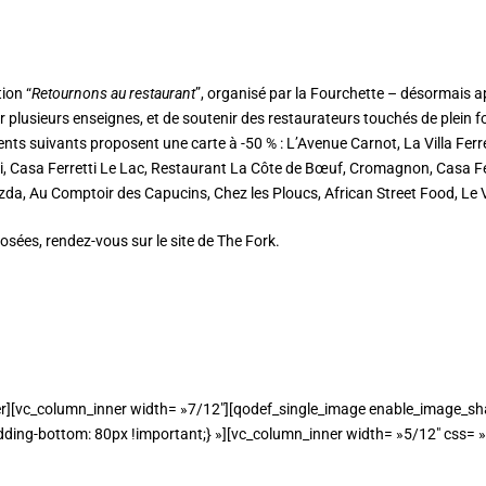
ion “
Retournons au restaurant
”, organisé par la Fourchette – désormais a
plusieurs enseignes, et de soutenir des restaurateurs touchés de plein fo
nts suivants proposent une carte à -50 % : L’Avenue Carnot, La Villa Ferre
ti, Casa Ferretti Le Lac, Restaurant La Côte de Bœuf, Cromagnon, Casa F
da, Au Comptoir des Capucins, Chez les Ploucs, African Street Food, Le 
osées, rendez-vous sur le site de
The Fork
.
r][vc_column_inner width= »7/12″][qodef_single_image enable_image_sha
ing-bottom: 80px !important;} »][vc_column_inner width= »5/12″ css= 