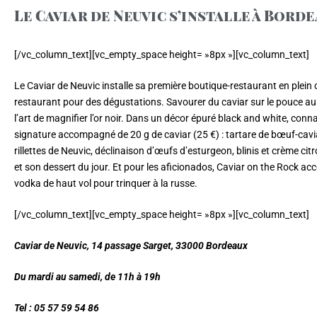
Le Caviar de Neuvic s’installe à Bord
[/vc_column_text][vc_empty_space height= »8px »][vc_column_text]
Le Caviar de Neuvic installe sa première boutique-restaurant en plein 
restaurant pour des dégustations. Savourer du caviar sur le pouce au 
l’art de magnifier l’or noir. Dans un décor épuré black and white, conn
signature accompagné de 20 g de caviar (25 €) : tartare de bœuf-caviar
rillettes de Neuvic, déclinaison d’œufs d’esturgeon, blinis et crème
et son dessert du jour. Et pour les aficionados, Caviar on the Rock 
vodka de haut vol pour trinquer à la russe.
[/vc_column_text][vc_empty_space height= »8px »][vc_column_text]
Caviar de Neuvic, 14 passage Sarget, 33000 Bordeaux
Du mardi au samedi, de 11h à 19h
Tel : 05 57 59 54 86