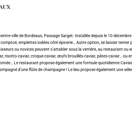
eaux
centre-ville de Bordeaux, Passage Sarget. Installée depuis le 10 décembre 
comptoir, emplettes iodées côté épicerie… Autre option, se laisser tenter 
aisseurs ou novices peuvent s’attabler sous la verrière, au restaurant ou 
, risotto-caviar, croque-caviar, œufs brouillés-caviar, pâtes-caviar… ou 
 citronnée… Le restaurant propose également une formule quotidienne Cavi
accompagné d’une flûte de champagne ! Le lieu propose également une séle