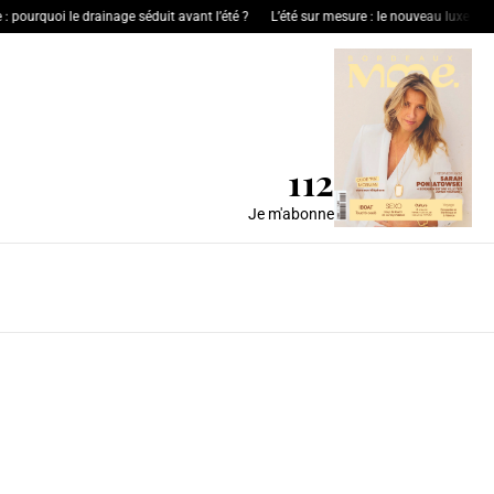
urquoi le drainage séduit avant l’été ?
L’été sur mesure : le nouveau luxe de l’hospi
112
Je m'abonne