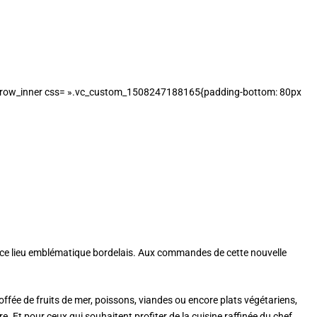
[vc_row_inner css= ».vc_custom_1508247188165{padding-bottom: 80px
ur ce lieu emblématique bordelais. Aux commandes de cette nouvelle
ffée de fruits de mer, poissons, viandes ou encore plats végétariens,
. Et pour ceux qui souhaitent profiter de la cuisine raffinée du chef