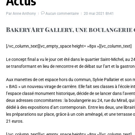
Actus
Par
Anne Anthony
Aucun commentaire
20 mai 2021
8h41
Bakery Art Gallery, une boulangerie 
[/vc_column_text][vc_empty_space height= »8px »][vc_column_text]
Le concept final a vu le jour cet été dans le quartier Saint-Michel, au 
se transformant en lieu de rencontre et de débat sur l’art et la gastr
Aux manettes de cet espace hors du commun, Sylvie Pallatier et son mari
« BAG » un nouveau virage de carrière. Elle fait ses classes à l’écol
l’espace classé monument historique, décide de se lancer dans l’aventure
deux adresses concomitantes : la boulangerie au 24, rue du Mirail, qui
dédié à des expositions d’art contemporain. Entre les deux, une librair
les préparations sur place, grâce à un coin aménagé, et une terrasse
21 euros.
[/vc_column_text][vc_empty_space height= »8px »][vc_column_text]