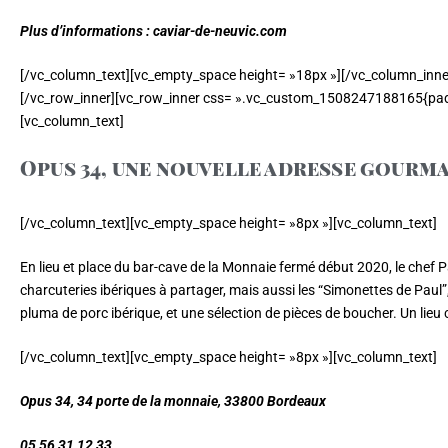
Plus d’informations : caviar-de-neuvic.com
[/vc_column_text][vc_empty_space height= »18px »][/vc_column_inne
[/vc_row_inner][vc_row_inner css= ».vc_custom_1508247188165{padd
[vc_column_text]
Opus 34, une nouvelle adresse gourm
[/vc_column_text][vc_empty_space height= »8px »][vc_column_text]
En lieu et place du bar-cave de la Monnaie fermé début 2020, le chef 
charcuteries ibériques à partager, mais aussi les “Simonettes de Pau
pluma de porc ibérique, et une sélection de pièces de boucher. Un lieu 
[/vc_column_text][vc_empty_space height= »8px »][vc_column_text]
Opus 34, 34 porte de la monnaie, 33800 Bordeaux
05 56 31 12 33