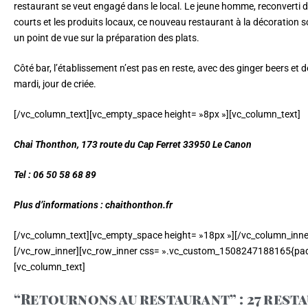
restaurant se veut engagé dans le local. Le jeune homme, reconverti da
courts et les produits locaux, ce nouveau restaurant à la décoration s
un point de vue sur la préparation des plats.
Côté bar, l’établissement n’est pas en reste, avec des ginger beers et de
mardi, jour de criée.
[/vc_column_text][vc_empty_space height= »8px »][vc_column_text]
Chai Thonthon,
173 route du Cap Ferret 33950 Le Canon
Tel : 06 50 58 68 89
Plus d’informations : chaithonthon.fr
[/vc_column_text][vc_empty_space height= »18px »][/vc_column_inne
[/vc_row_inner][vc_row_inner css= ».vc_custom_1508247188165{padd
[vc_column_text]
“Retournons au restaurant” : 27 rest