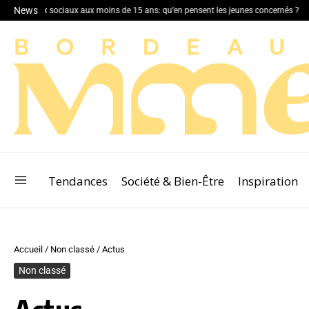
News
 réseaux sociaux aux moins de 15 ans: qu’en pensent les jeunes concernés ?
Le g
Tendances
Société & Bien-Être
Inspiration
Accueil
/
Non classé
/
Actus
Non classé