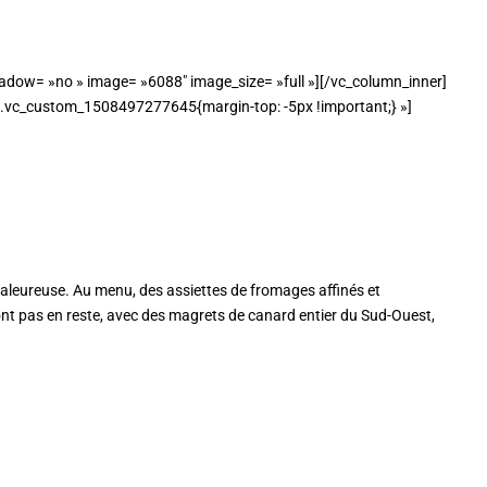
dow= »no » image= »6088″ image_size= »full »][/vc_column_inner]
».vc_custom_1508497277645{margin-top: -5px !important;} »]
chaleureuse. Au menu, des assiettes de fromages affinés et
ont pas en reste, avec des magrets de canard entier du Sud-Ouest,