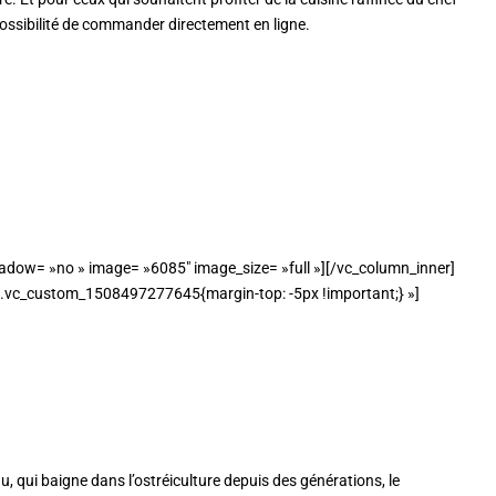
 possibilité de commander directement en ligne.
dow= »no » image= »6085″ image_size= »full »][/vc_column_inner]
».vc_custom_1508497277645{margin-top: -5px !important;} »]
 qui baigne dans l’ostréiculture depuis des générations, le