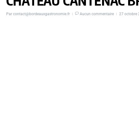
CHATEAU CANTENAC B
Par
contact@bordeauxgastronomie.fr
Aucun commentaire
27 octobre