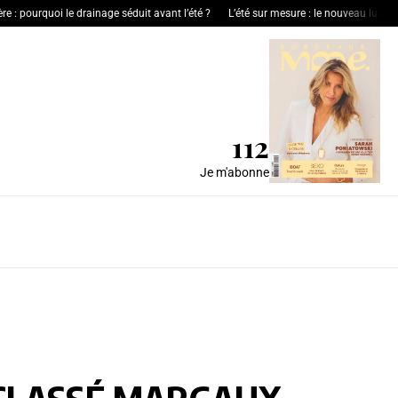
 pourquoi le drainage séduit avant l’été ?
L’été sur mesure : le nouveau luxe de l’h
112
Je m'abonne