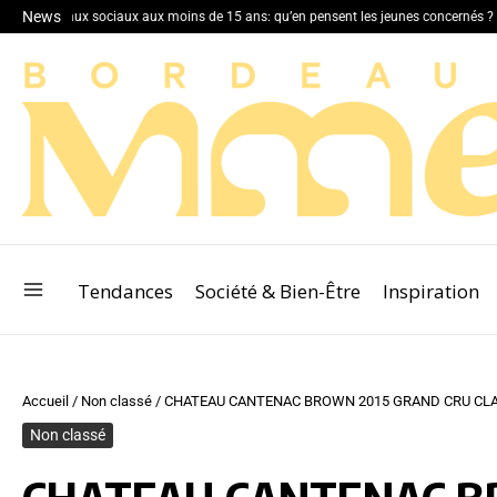
News
des réseaux sociaux aux moins de 15 ans: qu’en pensent les jeunes concernés ?
L
Tendances
Société & Bien-Être
Inspiration
Accueil
/
Non classé
/
CHATEAU CANTENAC BROWN 2015 GRAND CRU CL
Non classé