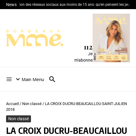
News
Interdiction des réseaux sociaux aux moins de 15 ans: qu’en pensent les jeunes
112
Je
m'abonne
Main Menu
Accueil
/
Non classé
/
LA CROIX DUCRU-BEAUCAILLOU SAINT-JULIEN
2018
Non classé
LA CROIX DUCRU-BEAUCAILLOU