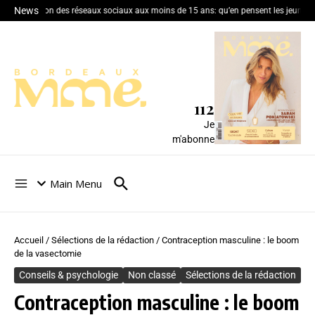
News
Interdiction des réseaux sociaux aux moins de 15 ans: qu’en pensent les jeunes 
112
Je
m'abonne
Main Menu
Accueil
/
Sélections de la rédaction
/
Contraception masculine : le boom
de la vasectomie
Conseils & psychologie
Non classé
Sélections de la rédaction
Contraception masculine : le boom