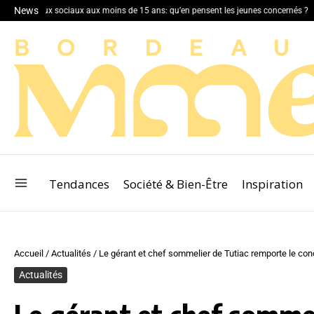
News
éseaux sociaux aux moins de 15 ans: qu’en pensent les jeunes concernés ?
Le gua
Tendances
Société & Bien-Être
Inspiration
Accueil
/
Actualités
/
Le gérant et chef sommelier de Tutiac remporte le co
Actualités