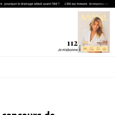
quoi le drainage séduit avant l’été ?
L’été sur mesure : le nouveau luxe de l’hospita
112
Je m'abonne