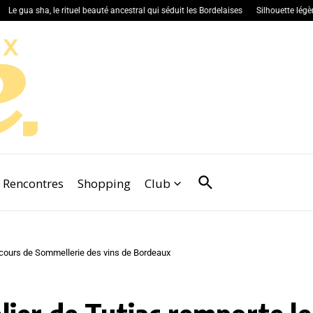
 sha, le rituel beauté ancestral qui séduit les Bordelaises
Silhouette légère : pour
Rencontres
Shopping
Club
ncours de Sommellerie des vins de Bordeaux