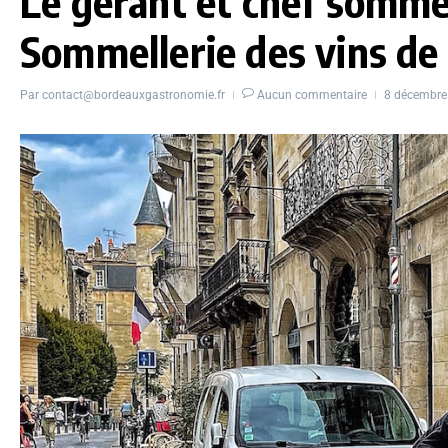
Le gérant et chef somme
Sommellerie des vins de
Par
contact@bordeauxgastronomie.fr
Aucun commentaire
8 décembr