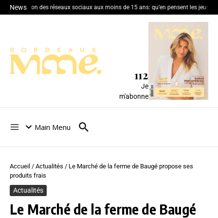
News
Interdiction des réseaux sociaux aux moins de 15 ans: qu’en pensent les jeunes 
112
Je
m'abonne
Main Menu
Accueil
/
Actualités
/
Le Marché de la ferme de Baugé propose ses
produits frais
Actualités
Le Marché de la ferme de Baugé