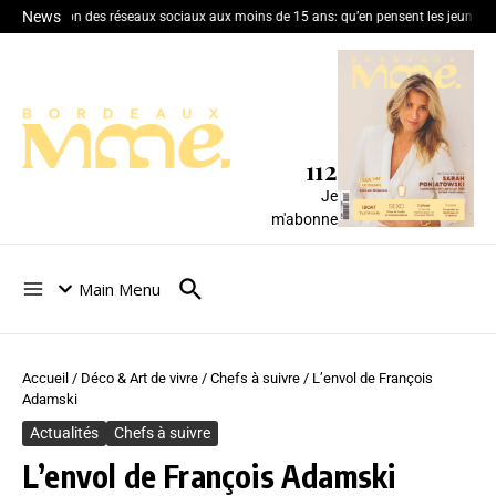
News
Interdiction des réseaux sociaux aux moins de 15 ans: qu’en pensent les jeunes c
112
Je
m'abonne
Main Menu
Accueil
/
Déco & Art de vivre
/
Chefs à suivre
/
L’envol de François
Adamski
Actualités
Chefs à suivre
L’envol de François Adamski