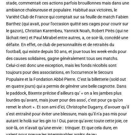
stade, commentait ces actions parfois brouillonnes mais dans une
ambiance chaleureuse et populaire. Habitué aux victoires, le
Variété Club de France qui comptait sur sa feuille de match Fabien
Barthez (qui avait, pour l’occasion quitté ses cages pour courir sur
le gazon), Christian Karembeu, Yannick Noah, Robert Pirès (qui ne
lâchait rien) et Paul Mirabel entre autres, a, ce soir-là, concédé une
défaite. En effet, ce club de personnalités et de retraités du
football, qui existe depuis 50 ans, et joue tous les week-ends pour
des causes solidaires, gagne généralement tous ses matchs.
Celui-ci est donc une exception, mais les fonds récoltés sont
toujours pour des associations, en l’occurrence le Secours
Populaire et la Fondation Abbé Pierre. C’est la billetterie (sold out
en quatre jours) qui a permis de générer une belle cagnotte. Dans
le paddock, Bixente précise d’ailleurs qu’ « on a les jambes plus
lourdes qu’avant, mais jouer pour des asso’, c’est pour ça qu’on
remet le short ». Et son ami d’ici, Christophe Dugarry, d’avouer qu’il
s’est entraîné pour éviter une blessure, mais qu’il n’a pas mis pour
autant le holà sur les gin to ! Oui, parce qu’avec toute cette joie, ce
soir-là, on n’avait qu’une envie :
trinquer. Et que cela dure, en
valent pour preuve les interminables arrêts de jeu.