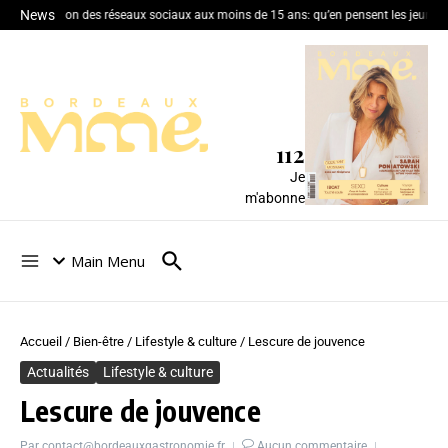
News
Interdiction des réseaux sociaux aux moins de 15 ans: qu’en pensent les jeunes 
112
Je
m'abonne
Main Menu
Accueil
/
Bien-être
/
Lifestyle & culture
/
Lescure de jouvence
Actualités
Lifestyle & culture
Lescure de jouvence
Par
contact@bordeauxgastronomie.fr
Aucun commentaire