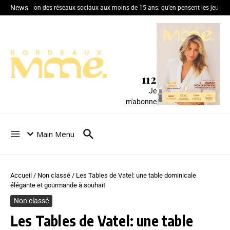
News
Interdiction des réseaux sociaux aux moins de 15 ans: qu’en pensent les jeunes
112
Je
m'abonne
Main Menu
Accueil
/
Non classé
/
Les Tables de Vatel: une table dominicale
élégante et gourmande à souhait
Non classé
Les Tables de Vatel: une table